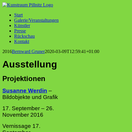
Zum
Inhalt
Start
springen
Galerie/Veranstaltungen
Künstler
Presse
Rückschau
Kontakt
2016
Bernward Gruner
2020-03-09T12:59:41+01:00
Ausstellung
Projektionen
Susanne Werdin
–
Bildobjekte und Grafik
17. September – 26.
November 2016
Vernissage 17.